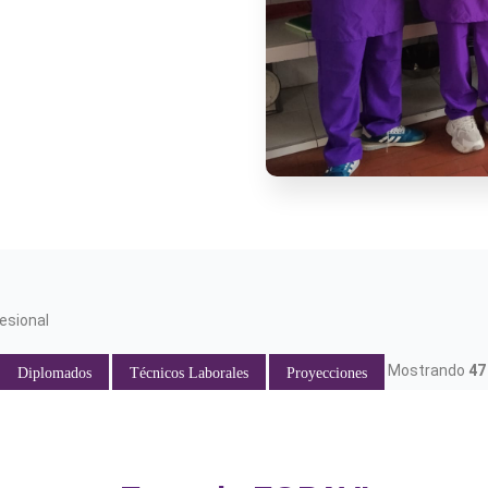
esional
Mostrando
47
Diplomados
Técnicos Laborales
Proyecciones