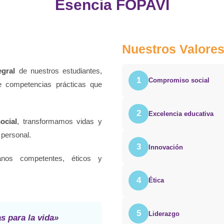
Esencia FOPAVI
Nuestros Valore
egral
de nuestros estudiantes,
1
Compromiso social
e competencias prácticas que
2
Excelencia educativa
ocial
, transformamos vidas y
 personal.
3
Innovación
nos competentes, éticos y
4
Ética
5
Liderazgo
 para la vida»