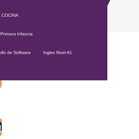
E COCINA
IAR CONTABLE
 Primera Infancia
llo de Software
Ingles Nivel A1