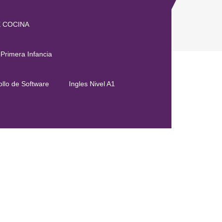
E COCINA
 Primera Infancia
llo de Software
Ingles Nivel A1