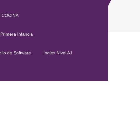
E COCINA
 Primera Infancia
llo de Software
Ingles Nivel A1