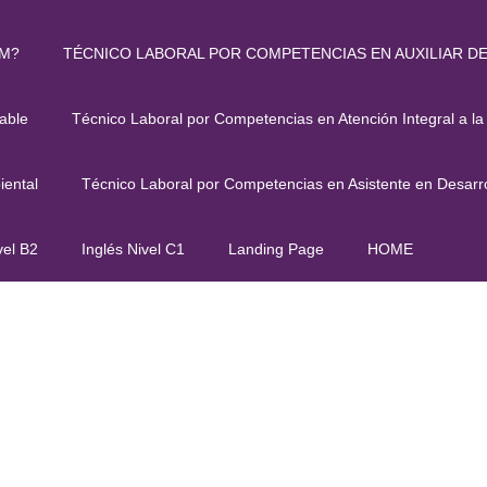
JM?
TÉCNICO LABORAL POR COMPETENCIAS EN AUXILIAR D
PRUEBA CURSOS
able
Técnico Laboral por Competencias en Atención Integral a la
iental
Técnico Laboral por Competencias en Asistente en Desarro
vel B2
Inglés Nivel C1
Landing Page
HOME